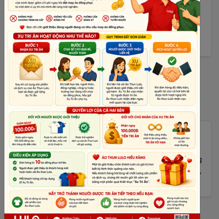
Cảm thấy ngại ngại gì đâu khi được khen là “may đẹp”. Mình
đã chia sẻ cho các bạn thợ may để họ vui cùng. Chính xác là
họ may mà…
[Xem thêm]
Lần Nào Cũng Đẹp Mà Ta !!!!
Vậy là khách hàng đã quên lần trước áo cũng đẹp phải không
ta? Mà thôi, khách cảm nhận áo đẹp là đã hạnh phúc lắm rồi,
đòi hỏi...
[Xem thêm]