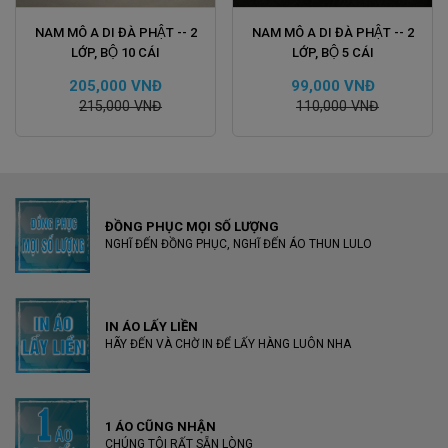
ĐẶT HÀNG
ĐẶT HÀNG
NAM MÔ A DI ĐÀ PHẬT -- 2
NAM MÔ A DI ĐÀ PHẬT -- 2
LỚP, BỘ 10 CÁI
LỚP, BỘ 5 CÁI
205,000 VNĐ
99,000 VNĐ
215,000 VNĐ
110,000 VNĐ
ĐỒNG PHỤC MỌI SỐ LƯỢNG
NGHĨ ĐẾN ĐỒNG PHỤC, NGHĨ ĐẾN ÁO THUN LULO
IN ÁO LẤY LIỀN
HÃY ĐẾN VÀ CHỜ IN ĐỂ LẤY HÀNG LUÔN NHA
1 ÁO CŨNG NHẬN
CHÚNG TÔI RẤT SẴN LÒNG