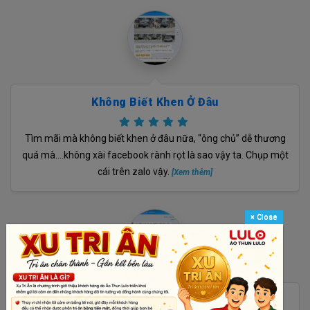
Không Biết Khen Ở Đâu
Tìm mãi mà không biết khen ở đâu nữa, “ông chủ” dễ thương
quá mà….không xài facebook rành rọt là sao vậy ta. Chụp một
cái trên zalo vậy.
[Xem thêm]
×
Close
Áo Anh May Đẹp Thiệt