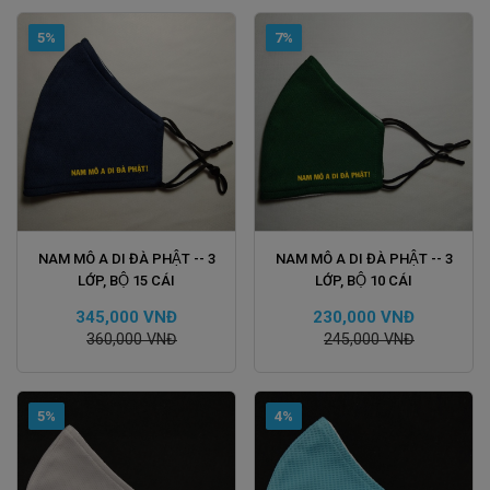
5%
7%
ĐẶT HÀNG
ĐẶT HÀNG
NAM MÔ A DI ĐÀ PHẬT -- 3
NAM MÔ A DI ĐÀ PHẬT -- 3
LỚP, BỘ 15 CÁI
LỚP, BỘ 10 CÁI
345,000 VNĐ
230,000 VNĐ
360,000 VNĐ
245,000 VNĐ
5%
4%