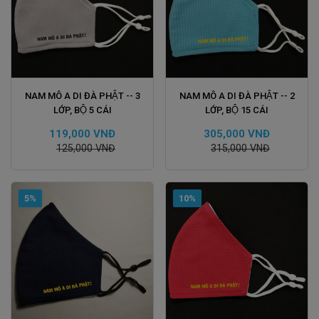
ĐẶT HÀNG
ĐẶT HÀNG
NAM MÔ A DI ĐÀ PHẬT -- 3
NAM MÔ A DI ĐÀ PHẬT -- 2
LỚP, BỘ 5 CÁI
LỚP, BỘ 15 CÁI
119,000 VNĐ
305,000 VNĐ
125,000 VNĐ
315,000 VNĐ
5%
10%