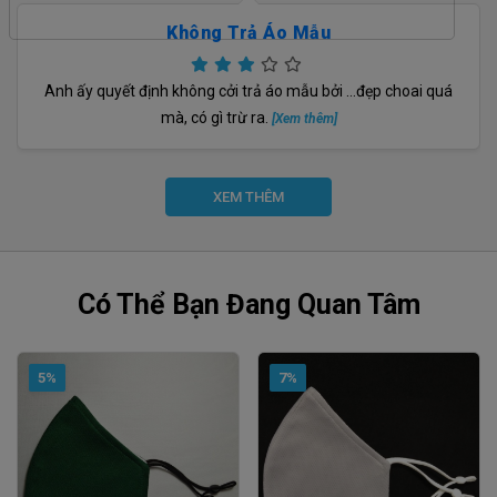
Không Trả Áo Mẫu
Anh ấy quyết định không cởi trả áo mẫu bởi …đẹp choai quá
mà, có gì trừ ra.
[Xem thêm]
XEM THÊM
Có Thể Bạn Đang Quan Tâm
5%
7%