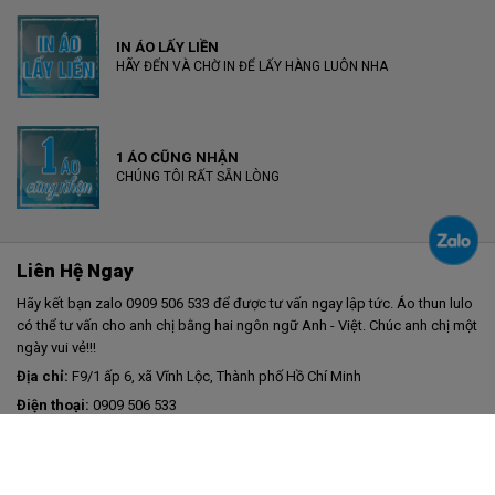
IN ÁO LẤY LIỀN
HÃY ĐẾN VÀ CHỜ IN ĐỂ LẤY HÀNG LUÔN NHA
1 ÁO CŨNG NHẬN
CHÚNG TÔI RẤT SẴN LÒNG
Liên Hệ Ngay
Hãy kết bạn zalo 0909 506 533 để được tư vấn ngay lập tức. Áo thun lulo
có thể tư vấn cho anh chị bằng hai ngôn ngữ Anh - Việt. Chúc anh chị một
ngày vui vẻ!!!
Địa chỉ:
F9/1 ấp 6, xã Vĩnh Lộc, Thành phố Hồ Chí Minh
Điện thoại:
0909 506 533
Email:
tantai@lulo.vn