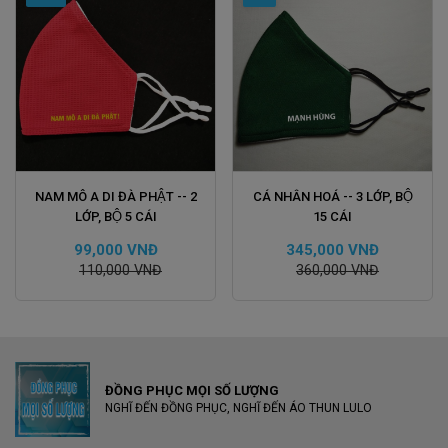
ĐẶT HÀNG
ĐẶT HÀNG
NAM MÔ A DI ĐÀ PHẬT -- 2
CÁ NHÂN HOÁ -- 3 LỚP, BỘ
LỚP, BỘ 5 CÁI
15 CÁI
99,000 VNĐ
345,000 VNĐ
110,000 VNĐ
360,000 VNĐ
ĐỒNG PHỤC MỌI SỐ LƯỢNG
NGHĨ ĐẾN ĐỒNG PHỤC, NGHĨ ĐẾN ÁO THUN LULO