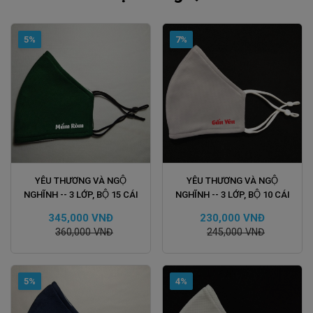
5%
7%
ĐẶT HÀNG
ĐẶT HÀNG
YÊU THƯƠNG VÀ NGỘ
YÊU THƯƠNG VÀ NGỘ
NGHĨNH -- 3 LỚP, BỘ 15 CÁI
NGHĨNH -- 3 LỚP, BỘ 10 CÁI
345,000 VNĐ
230,000 VNĐ
360,000 VNĐ
245,000 VNĐ
5%
4%