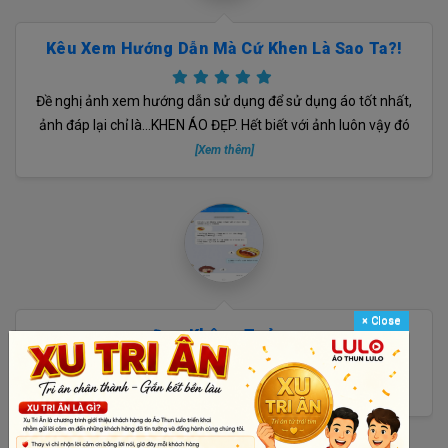
Kêu Xem Hướng Dẫn Mà Cứ Khen Là Sao Ta?!
Đề nghị ảnh xem hướng dẫn sử dụng để sử dụng áo tốt nhất,
ảnh đáp lại chỉ là…KHEN ÁO ĐẸP. Hết biết với ảnh luôn vậy đó
[Xem thêm]
×
Close
Đẹp Không Tưởng
Tưởng không đẹp, ai dè ĐẸP KHÔNG TƯỞNG
[Xem thêm]