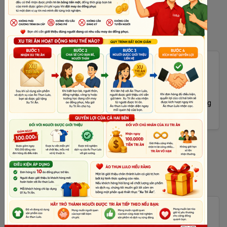
Cập Nhật Áo Đẹp Trước
Chưa kịp quay clip gửi tặng áo thun lulo nên chị cập nhật áo
đẹp trước thôi nha. Áo thun lulo cảm ơn Vị Quê Kitchen đã ủng
hộ sản phẩm...
[Xem thêm]
Rất Đẹp