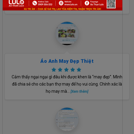
Hỏng biết nói gì luôn, bởi áo RẤT ĐẸP
[Xem thêm]
Áo Anh May Đẹp Thiệt
Cảm thấy ngại ngại gì đâu khi được khen là “may đẹp”. Mình
đã chia sẻ cho các bạn thợ may để họ vui cùng. Chính xác là
họ may mà…
[Xem thêm]