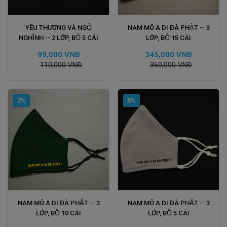
ĐẶT HÀNG
ĐẶT HÀNG
YÊU THƯƠNG VÀ NGỘ
NAM MÔ A DI ĐÀ PHẬT -- 3
NGHĨNH -- 2 LỚP, BỘ 5 CÁI
LỚP, BỘ 15 CÁI
99,000 VNĐ
345,000 VNĐ
110,000 VNĐ
360,000 VNĐ
7%
5%
ĐẶT HÀNG
ĐẶT HÀNG
NAM MÔ A DI ĐÀ PHẬT -- 3
NAM MÔ A DI ĐÀ PHẬT -- 3
LỚP, BỘ 10 CÁI
LỚP, BỘ 5 CÁI