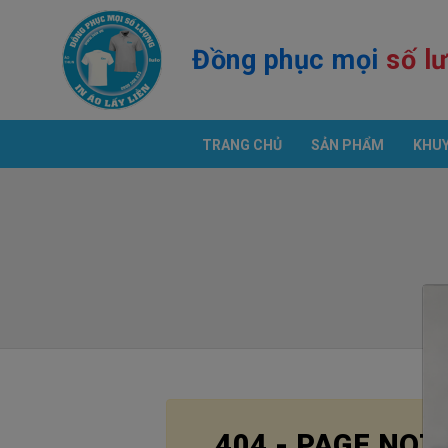
Đồng phục mọi số l
TRANG CHỦ
SẢN PHẨM
KHUY
CÔNG NG
Vị Trí V
Áo Thun 
MẪU TH
ĐỒNG PHỤC GIÁ TỐT
404 - PAGE NOT