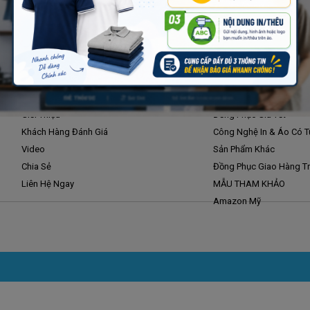
Giới Thiệu
Sản Phẩm
Giới Thiệu
Đồng Phục Giá Tốt
Khách Hàng Đánh Giá
Công Nghệ In & Áo Có T
Video
Sản Phẩm Khác
Chia Sẻ
Đồng Phục Giao Hàng Tr
Liên Hệ Ngay
MẪU THAM KHẢO
Amazon Mỹ