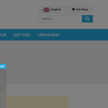
English
Giỏ Hàng
A SẺ
GIỚI THIỆU
LIÊN HỆ NGAY
ose