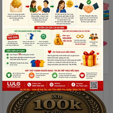
TUYỂN THỢ 1 KIM + LĐPT
Tuyển thợ 1 kim và lao động phổ thông đi làm ngay