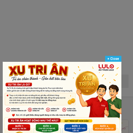
×
Close
Share:
Facebook
Pinterest
Bài Viết Khác