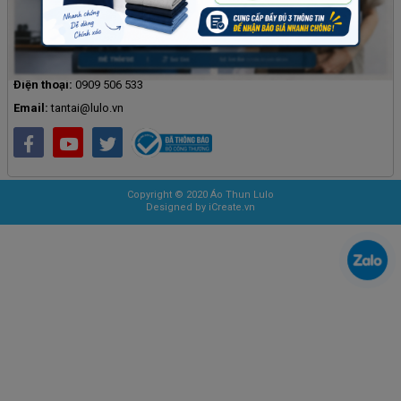
Hãy kết bạn zalo 0909 506 533 để được tư vấn ngay lập tức. Áo thun lulo
có thể tư vấn cho anh chị bằng hai ngôn ngữ Anh - Việt. Chúc anh chị một
ngày vui vẻ!!!
Địa chỉ:
F9/1 ấp 6, xã Vĩnh Lộc, Thành phố Hồ Chí Minh
Điện thoại:
0909 506 533
Email:
tantai@lulo.vn
Copyright © 2020 Áo Thun Lulo
Designed by iCreate.vn